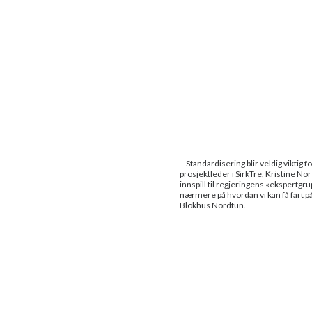
– Standardisering blir veldig viktig 
prosjektleder i SirkTre, Kristine Nor
innspill til regjeringens «ekspertg
nærmere på hvordan vi kan få fart på
Blokhus Nordtun.