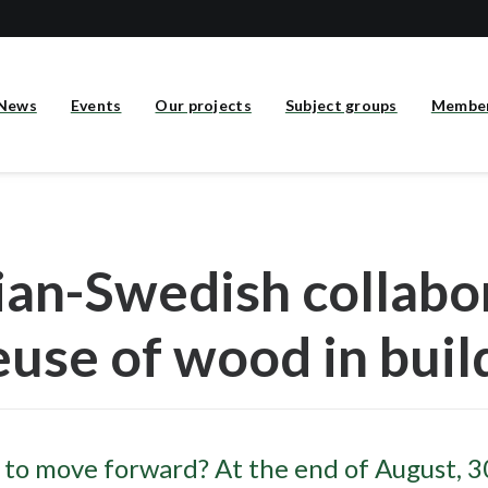
News
Events
Our projects
Subject groups
Membe
an-Swedish collabo
euse of wood in buil
 to move forward? At the end of August, 3