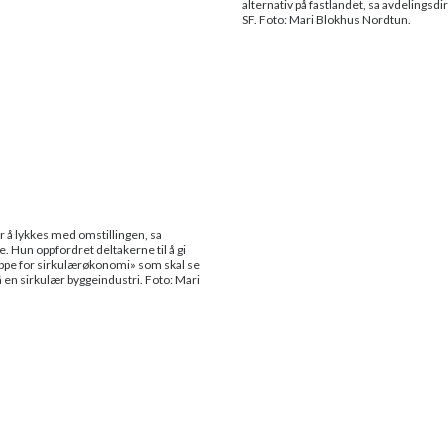
alternativ på fastlandet, sa avdelings
SF. Foto: Mari Blokhus Nordtun.
for å lykkes med omstillingen, sa
e. Hun oppfordret deltakerne til å gi
ruppe for sirkulærøkonomi» som skal se
 en sirkulær byggeindustri. Foto: Mari