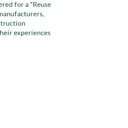
red for a "Reuse
manufacturers,
struction
their experiences