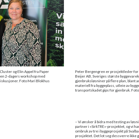
luster og Elin Appel fra Paper
Peter Bergengren er prosjektleder for
m en 2-dagers workshop med
Beijer AB, Sveriges største byggevare
diskusjoner. Foto Mari Blokhus
gjenbruksløsniner på flere plan, blant 
materiell fra byggeplass, utleie av byg
transportskadet gips for gjenbruk. Fot
– Vi ønsker å bidra med testing av løsni
partner i «SirkTRE»-prosjektet, og vi h
ombruk av tre i byggeprosjekt på Svalba
prosjektet. Det lot seg dessverre ikke gj