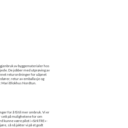
 gjenbruk av byggematerialer hos
kjede. De jobber med utprøving av
annet returordninger for uåpnet
gedører, retur av emballasje og
o: Mari Blokhus Nordtun.
nger for å få til mer ombruk. Vi er
ar sett på mulighetene for om
rd kunne være pilot i «SirkTRE»-
øre, så nå jakter vi på et godt