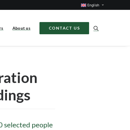
English
rs
About us
CONTACT US
ration
dings
0 selected people