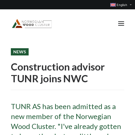
English
NEWS
News
Construction advisor
Events
TUNR joins NWC
Our projects
Subject groups
Members
TUNR AS has been admitted as a
About us
new member of the Norwegian
CONTACT US
Wood Cluster. "I've already gotten