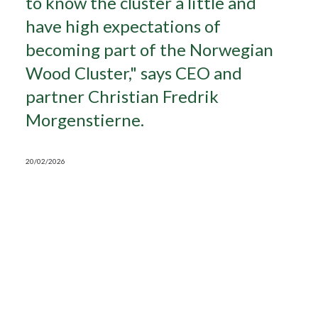
to know the cluster a little and
have high expectations of
Search
becoming part of the Norwegian
Wood Cluster," says CEO and
partner Christian Fredrik
Morgenstierne.
20/02/2026