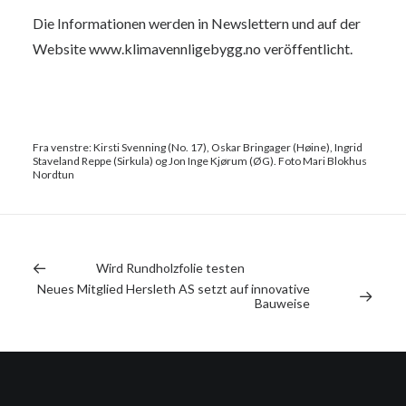
Die Informationen werden in Newslettern und auf der
Website www.klimavennligebygg.no veröffentlicht.
Fra venstre: Kirsti Svenning (No. 17), Oskar Bringager (Høine), Ingrid
Staveland Reppe (Sirkula) og Jon Inge Kjørum (ØG). Foto Mari Blokhus
Nordtun
Wird Rundholzfolie testen
Neues Mitglied Hersleth AS setzt auf innovative
Bauweise