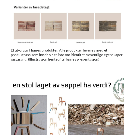
Et utvalg av Høines produkter. Alle produkter leveres med et
produktpass som inneholder info om identitet, vesentlige egenskaper
og garanti. (Illustrasjon hentet fra Høines presentasjon)