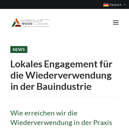
Deutsch
NEWS
Was ist neu
Lokales Engagement für
Events
die Wiederverwendung
Projekte
Berufsgruppen
in der Bauindustrie
Mitglieder
Über uns
Wie erreichen wir die
KONTAKTIEREN UNS
Wiederverwendung in der Praxis