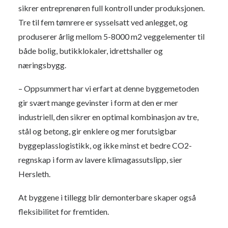
sikrer entreprenøren full kontroll under produksjonen.
Tre til fem tømrere er sysselsatt ved anlegget, og
produserer årlig mellom 5-8000 m2 veggelementer til
både bolig, butikklokaler, idrettshaller og
næringsbygg.
– Oppsummert har vi erfart at denne byggemetoden
gir svært mange gevinster i form at den er mer
industriell, den sikrer en optimal kombinasjon av tre,
stål og betong, gir enklere og mer forutsigbar
byggeplasslogistikk, og ikke minst et bedre CO2-
regnskap i form av lavere klimagassutslipp, sier
Hersleth.
At byggene i tillegg blir demonterbare skaper også
fleksibilitet for fremtiden.