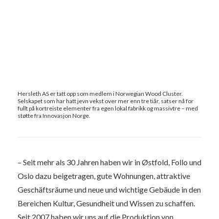
Hersleth AS er tatt opp som medlem i Norwegian Wood Cluster.
Selskapet som har hatt jevn vekst over mer enn tre tiår, satser nå for
fullt på kortreiste elementer fra egen lokal fabrikk og massivtre – med
støtte fra Innovasjon Norge.
– Seit mehr als 30 Jahren haben wir in Østfold, Follo und
Oslo dazu beigetragen, gute Wohnungen, attraktive
Geschäftsräume und neue und wichtige Gebäude in den
Bereichen Kultur, Gesundheit und Wissen zu schaffen.
Seit 2007 haben wir uns auf die Produktion von