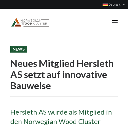
Deutsch
NEWS
Was ist neu
Neues Mitglied Hersleth
Events
AS setzt auf innovative
Projekte
Berufsgruppen
Bauweise
Mitglieder
Über uns
Hersleth AS wurde als Mitglied in
KONTAKTIEREN UNS
den Norwegian Wood Cluster