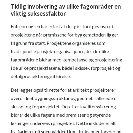
Tidlig involvering av ulike fagområder en
viktig suksessfaktor
Entreprenøren har erfart at det gir store gevinster i
prosjektene når premissene for byggemetoden ligger
til grunn fra start. Prosjektene organiseres som
tradisjonelle prosjektorganisasjoner, der de ulike
fagområdene bidrar med kompetanse og prosjektering
i de ulike prosjektfasene, både i skisse-, forprosjekt og
detaljprosjektering/utførelse.
Det legges også til rette for at arkitekt prosjekterer
overordnet bygningsstruktur og geometri allerede i
skisse- og forprosjektet. Deretter kvalitetssikrer og
bidrar de ulike fagene med premisser og styrende
løsninger underveis i prosjektet. Dette inkluderer alt
fra føringer på spennvidder i konstruksjoner, høyder og