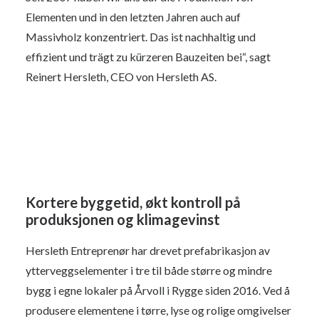
Elementen und in den letzten Jahren auch auf
Massivholz konzentriert. Das ist nachhaltig und
effizient und trägt zu kürzeren Bauzeiten bei“, sagt
Reinert Hersleth, CEO von Hersleth AS.
Kortere byggetid, økt kontroll på
produksjonen og klimagevinst
Hersleth Entreprenør har drevet prefabrikasjon av
ytterveggselementer i tre til både større og mindre
bygg i egne lokaler på Årvoll i Rygge siden 2016. Ved å
produsere elementene i tørre, lyse og rolige omgivelser