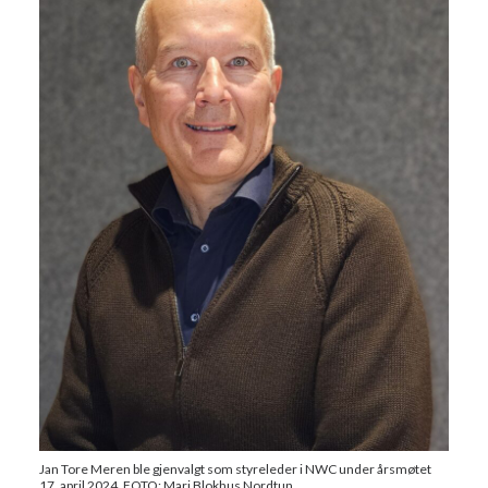
Jan Tore Meren ble gjenvalgt som styreleder i NWC under årsmøtet
17. april 2024. FOTO: Mari Blokhus Nordtun