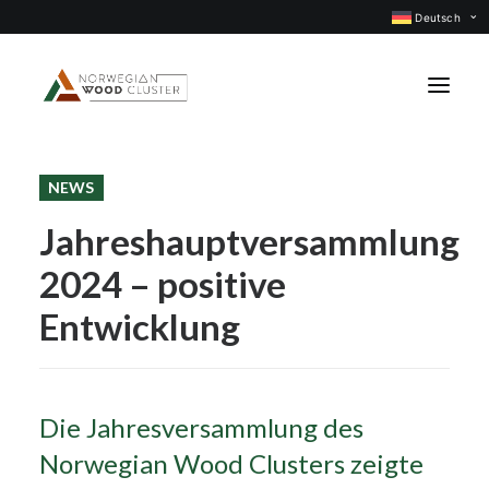
Deutsch
NEWS
Was ist neu
Jahreshauptversammlung
Events
2024 – positive
Projekte
Berufsgruppen
Entwicklung
Mitglieder
Über uns
Die Jahresversammlung des
KONTAKTIEREN UNS
Norwegian Wood Clusters zeigte