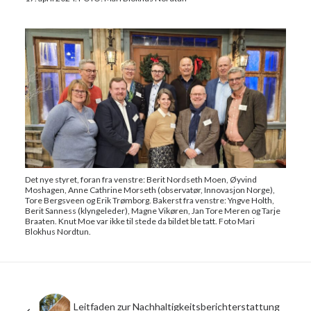
Det nye styret, foran fra venstre: Berit Nordseth Moen, Øyvind
Moshagen, Anne Cathrine Morseth (observatør, Innovasjon Norge),
Tore Bergsveen og Erik Trømborg. Bakerst fra venstre: Yngve Holth,
Berit Sanness (klyngeleder), Magne Vikøren, Jan Tore Meren og Tarje
Braaten. Knut Moe var ikke til stede da bildet ble tatt. Foto Mari
Blokhus Nordtun.
Leitfaden zur Nachhaltigkeitsberichterstattung