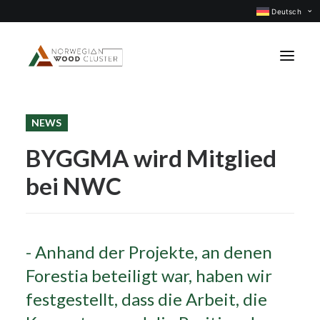
Deutsch
NEWS
Was ist neu
BYGGMA wird Mitglied
Events
bei NWC
Projekte
Berufsgruppen
Mitglieder
- Anhand der Projekte, an denen
Über uns
Forestia beteiligt war, haben wir
KONTAKTIEREN UNS
festgestellt, dass die Arbeit, die