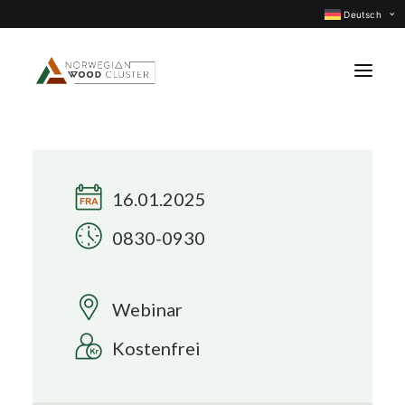
Deutsch
Was ist neu
Events
16.01.2025
Projekte
0830-0930
Berufsgruppen
Mitglieder
Webinar
Über uns
Kostenfrei
KONTAKTIEREN UNS