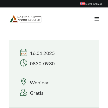
Norsk bokmål
Nyheter
Arrangementer
16.01.2025
Prosjekter
0830-0930
Faggrupper
Medlemmer
Webinar
Om oss
Gratis
KONTAKT OSS