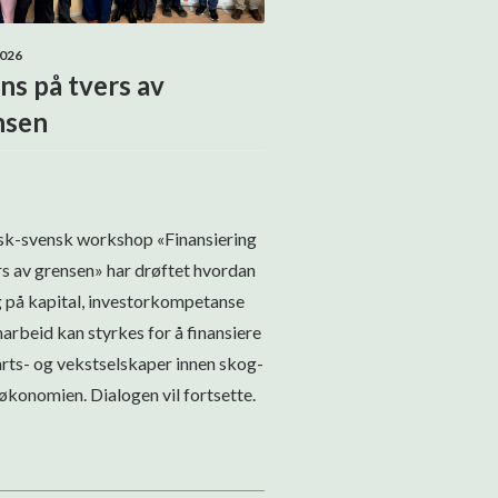
2026
ns på tvers av
nsen
sk-svensk workshop «Finansiering
rs av grensen» har drøftet hvordan
g på kapital, investorkompetanse
arbeid kan styrkes for å finansiere
rts- og vekstselskaper innen skog-
økonomien. Dialogen vil fortsette.