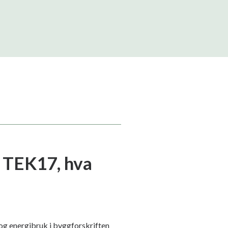
i TEK17, hva
 og energibruk i byggforskriften