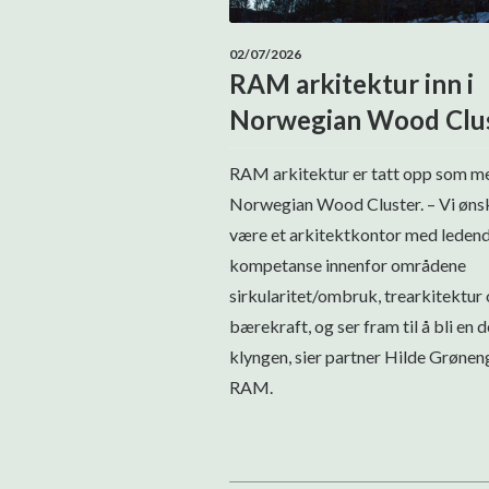
02/07/2026
RAM arkitektur inn i
Norwegian Wood Clu
RAM arkitektur er tatt opp som m
Norwegian Wood Cluster. – Vi øns
være et arkitektkontor med leden
kompetanse innenfor områdene
sirkularitet/ombruk, trearkitektur
bærekraft, og ser fram til å bli en d
klyngen, sier partner Hilde Grøneng
RAM.