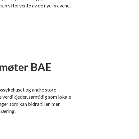
kan vi forvente av de nye kravene,
 møter BAE
øssykehuset og andre store
le verdikjeder, samtidig som lokale
nger som kan bidra til en mer
næring.