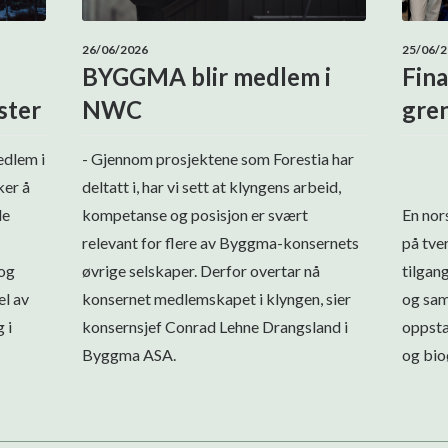
26/06/2026
25/06/
BYGGMA blir medlem i
Fina
ster
NWC
gre
edlem i
- Gjennom prosjektene som Forestia har
ker å
deltatt i, har vi sett at klyngens arbeid,
de
kompetanse og posisjon er svært
En nor
relevant for flere av Byggma-konsernets
på tve
 og
øvrige selskaper. Derfor overtar nå
tilgan
el av
konsernet medlemskapet i klyngen, sier
og sam
 i
konsernsjef Conrad Lehne Drangsland i
oppsta
Byggma ASA.
og bio