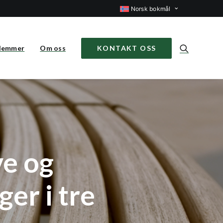
Norsk bokmål
lemmer
Om oss
KONTAKT OSS
ve og
er i tre