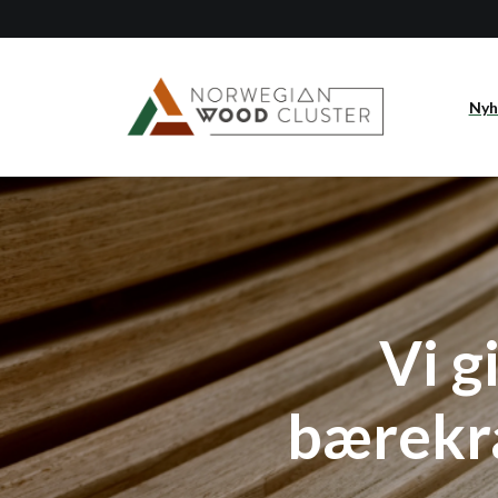
Nyh
Vi g
bærekra