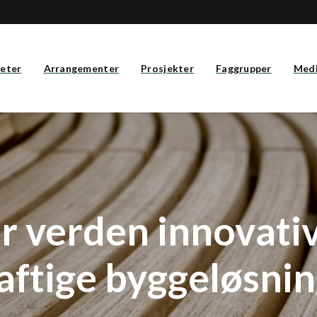
eter
Arrangementer
Prosjekter
Faggrupper
Med
ir verden innovati
ftige byggeløsning