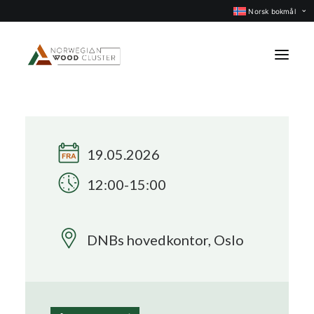
Norsk bokmål
Nyheter
Arrangementer
19.05.2026
Prosjekter
12:00-15:00
Faggrupper
Medlemmer
DNBs hovedkontor, Oslo
Om oss
KONTAKT OSS