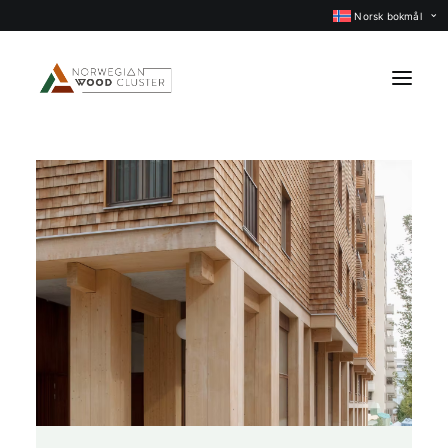
Norsk bokmål
Nyheter
Arrangementer
Prosjekter
Faggrupper
Medlemmer
Om oss
KONTAKT OSS