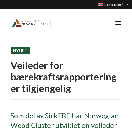
Norsk bokmål
NYHET
Nyheter
Veileder for
Arrangementer
bærekraftsrapportering
Prosjekter
Faggrupper
er tilgjengelig
Medlemmer
Om oss
Som del av SirkTRE har Norwegian
KONTAKT OSS
Wood Cluster utviklet en veileder