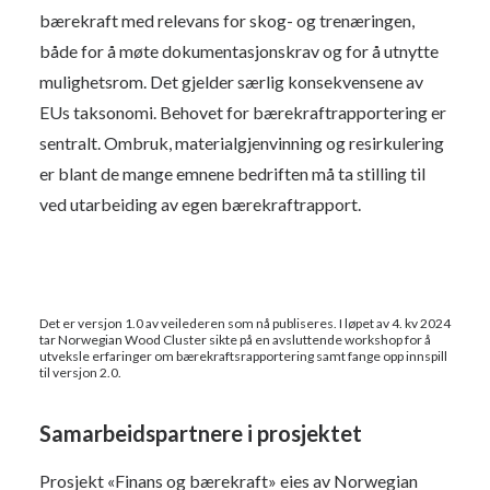
bærekraft med relevans for skog- og trenæringen,
både for å møte dokumentasjonskrav og for å utnytte
mulighetsrom. Det gjelder særlig konsekvensene av
EUs taksonomi. Behovet for bærekraftrapportering er
sentralt. Ombruk, materialgjenvinning og resirkulering
er blant de mange emnene bedriften må ta stilling til
ved utarbeiding av egen bærekraftrapport.
Det er versjon 1.0 av veilederen som nå publiseres. I løpet av 4. kv 2024
tar Norwegian Wood Cluster sikte på en avsluttende workshop for å
utveksle erfaringer om bærekraftsrapportering samt fange opp innspill
til versjon 2.0.
Samarbeidspartnere i prosjektet
Prosjekt «Finans og bærekraft» eies av Norwegian