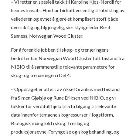
– Vi retter en spesiell takk til Karoline Kjos-Nordli for
hennes innsats. Hun har bidratt vesentlig til utvikling av
veilederen og evnet å gjøre et komplisert stoff både
oversiktlig og tilgjengelig, sier klyngeleder Berit
Sanness, Norwegian Wood Cluster.
For å forenkle jobben til skog- og trenæringens
bedrifter har Norwegian Wood Cluster fått bistand fra
NIBIO til å sammenstille relevante parametere for
skog- og trenæringen i Del 4.
– Oppdraget er utført av Aksel Granhus med bistand
fra Simen Gjølsjø og Rune Eriksen ved NIBIO, og vi
takker for verdifull hjelp til å få tilgang til relevante
data innenfor temaene skogressurser, Hogstform,
Biologisk mangfold i skog, Treslag og
produksjonsevne, Foryngelse og skogbehandling, og