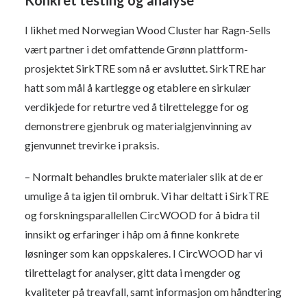
Konkret testing og analyse
I likhet med Norwegian Wood Cluster har Ragn-Sells
vært partner i det omfattende Grønn plattform-
prosjektet SirkTRE som nå er avsluttet. SirkTRE har
hatt som mål å kartlegge og etablere en sirkulær
verdikjede for returtre ved å tilrettelegge for og
demonstrere gjenbruk og materialgjenvinning av
gjenvunnet trevirke i praksis.
– Normalt behandles brukte materialer slik at de er
umulige å ta igjen til ombruk. Vi har deltatt i SirkTRE
og forskningsparallellen CircWOOD for å bidra til
innsikt og erfaringer i håp om å finne konkrete
løsninger som kan oppskaleres. I CircWOOD har vi
tilrettelagt for analyser, gitt data i mengder og
kvaliteter på treavfall, samt informasjon om håndtering