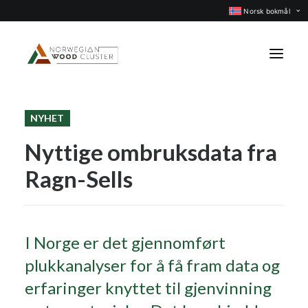
Norsk bokmål
NYHET
Nyheter
Nyttige ombruksdata fra
Arrangementer
Ragn-Sells
Prosjekter
Faggrupper
Medlemmer
I Norge er det gjennomført
Om oss
plukkanalyser for å få fram data og
KONTAKT OSS
erfaringer knyttet til gjenvinning