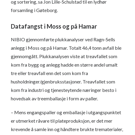
og sortering, sa Jon Lille-Schulstad til en lydhør
forsamling i Gøteborg.
Datafangst i Moss og på Hamar
NIBIO gjennomførte plukkanalyser ved Ragn-Sells
anlegg i Moss og på Hamar. Totalt 46,4 tonn avfall ble
gjennomgått. Plukkanalysen viste at treavfallet som
kom fra bygg og anlegg hadde en større andel umalt
tre eller treavfall enn det som kom fra
husholdninger/gjenbruksstasjoner. Treavfallet som
kom fra industri og tjenesteytende næringer besto i
hovedsak av treemballasje i form av paller.
– Mens engangspaller og emballasje i utgangspunktet
er utmerket råvare til plateproduksjon, er det mer
krevende å samle inn og håndtere brukte trematerialer,