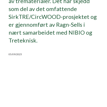
av trematerialer. Det har skjedd
som del av det omfattende
Search
SirkTRE/CircWOOD-prosjektet og
er gjennomført av Ragn-Sells i
nært samarbeidet med NIBIO og
Treteknisk.
05/09/2025