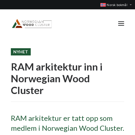
Norsk bokmål
NYHET
Nyheter
RAM arkitektur inn i
Arrangementer
Norwegian Wood
Prosjekter
Faggrupper
Cluster
Medlemmer
Om oss
RAM arkitektur er tatt opp som
KONTAKT OSS
medlem i Norwegian Wood Cluster.