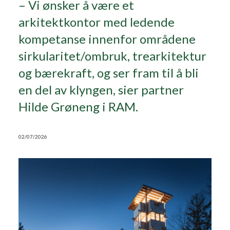
– Vi ønsker å være et
arkitektkontor med ledende
Search
kompetanse innenfor områdene
sirkularitet/ombruk, trearkitektur
og bærekraft, og ser fram til å bli
en del av klyngen, sier partner
Hilde Grøneng i RAM.
02/07/2026