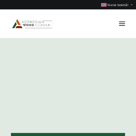
Norsk bokmål
Nyheter
Arrangementer
Prosjekter
Faggrupper
Medlemmer
Om oss
KONTAKT OSS