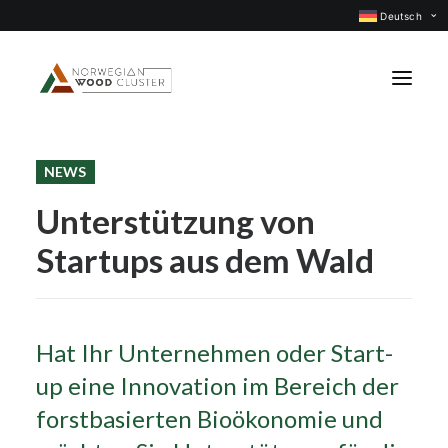
Deutsch
NEWS
Was ist neu
Unterstützung von
Events
Startups aus dem Wald
Projekte
Berufsgruppen
Mitglieder
Hat Ihr Unternehmen oder Start-
Über uns
up eine Innovation im Bereich der
KONTAKTIEREN UNS
forstbasierten Bioökonomie und