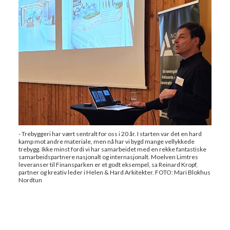
- Trebyggeri har vært sentralt for oss i 20 år. I starten var det en hard
kamp mot andre materiale, men nå har vi bygd mange vellykkede
trebygg. Ikke minst fordi vi har samarbeidet med en rekke fantastiske
samarbeidspartnere nasjonalt og internasjonalt. Moelven Limtres
leveranser til Finansparken er et godt eksempel, sa Reinard Kropf,
partner og kreativ leder i Helen & Hard Arkitekter. FOTO: Mari Blokhus
Nordtun