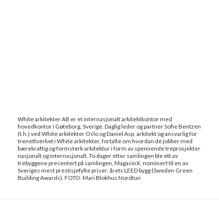
White arkitekter AB er et internasjonalt arkitektkontor med
hovedkontor i Gøteborg, Sverige. Daglig leder og partner Sofie Bentzen
(t.h.) ved White arkitekter Oslo og Daniel Asp, arkitekt og ansvarlig for
trenettverket i White arkitekter, fortalte om hvordan de jobber med
bærekraftig og formsterk arkitektur i form av spennende treprosjekter
nasjonalt og internasjonalt. To dager etter samlingen ble ett av
trebyggene presentert på samlingen, MagasinX, nominert til en av
Sveriges mest prestisjefylte priser; årets LEED bygg (Sweden Green
Building Awards). FOTO: Mari Blokhus Nordtun