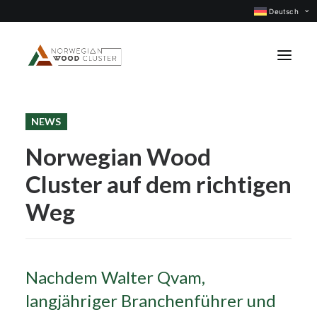
Deutsch
NEWS
Was ist neu
Norwegian Wood
Events
Cluster auf dem richtigen
Projekte
Berufsgruppen
Weg
Mitglieder
Über uns
Nachdem Walter Qvam,
KONTAKTIEREN UNS
langjähriger Branchenführer und