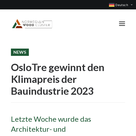
Deutsch
NEWS
Was ist neu
OsloTre gewinnt den
Events
Klimapreis der
Projekte
Berufsgruppen
Bauindustrie 2023
Mitglieder
Über uns
Letzte Woche wurde das
KONTAKTIEREN UNS
Architektur- und