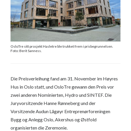
OsloTre sitt prosjekt Hasletre ble trukket frem i prisbegrunnelsen.
Foto: Berit Sanness.
Die Preisverleihung fand am 31. November im Høyres
Hus in Oslo statt, und OsloTre gewann den Preis vor
zwei anderen Nominierten, Hydro und SINTEF. Die
Juryvorsitzende Hanne Rønneberg und der
Vorsitzende Audun Lågøyr Entreprenørforeningen
Bygg og Anlegg Oslo, Akershus og Østfold
organisierten die Zeremonie.