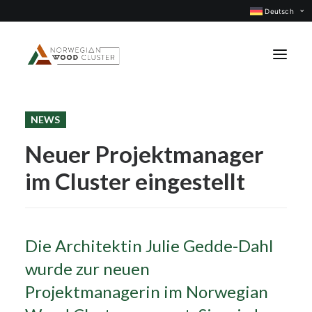
Deutsch
NEWS
Was ist neu
Neuer Projektmanager
Events
im Cluster eingestellt
Projekte
Berufsgruppen
Mitglieder
Die Architektin Julie Gedde-Dahl
Über uns
wurde zur neuen
KONTAKTIEREN UNS
Projektmanagerin im Norwegian