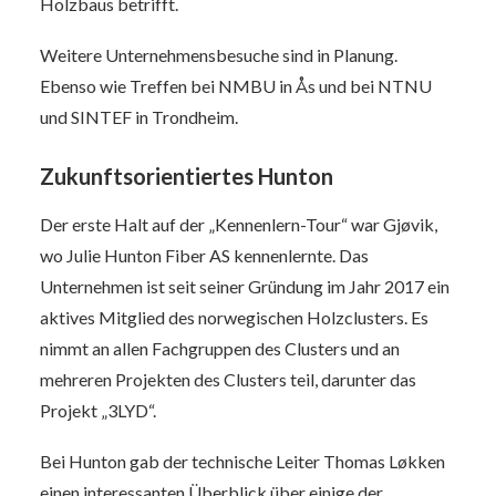
Holzbaus betrifft.
Weitere Unternehmensbesuche sind in Planung.
Ebenso wie Treffen bei NMBU in Ås und bei NTNU
und SINTEF in Trondheim.
Zukunftsorientiertes Hunton
Der erste Halt auf der „Kennenlern-Tour“ war Gjøvik,
wo Julie Hunton Fiber AS kennenlernte. Das
Unternehmen ist seit seiner Gründung im Jahr 2017 ein
aktives Mitglied des norwegischen Holzclusters. Es
nimmt an allen Fachgruppen des Clusters und an
mehreren Projekten des Clusters teil, darunter das
Projekt „3LYD“.
Bei Hunton gab der technische Leiter Thomas Løkken
einen interessanten Überblick über einige der