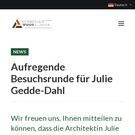
Deutsch
NEWS
Was ist neu
Aufregende
Events
Besuchsrunde für Julie
Projekte
Berufsgruppen
Gedde-Dahl
Mitglieder
Über uns
Wir freuen uns, Ihnen mitteilen zu
KONTAKTIEREN UNS
können, dass die Architektin Julie