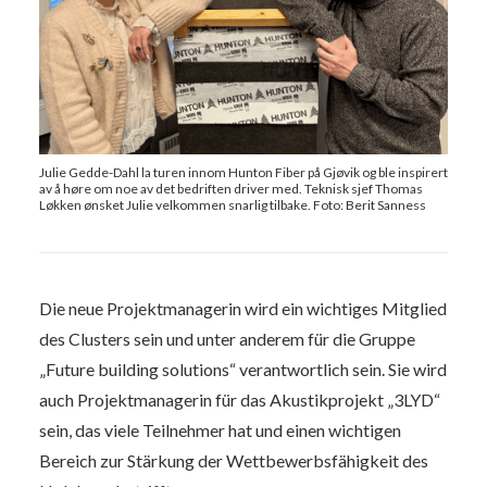
Julie Gedde-Dahl la turen innom Hunton Fiber på Gjøvik og ble inspirert
av å høre om noe av det bedriften driver med. Teknisk sjef Thomas
Løkken ønsket Julie velkommen snarlig tilbake. Foto: Berit Sanness
Die neue Projektmanagerin wird ein wichtiges Mitglied
des Clusters sein und unter anderem für die Gruppe
„Future building solutions“ verantwortlich sein. Sie wird
auch Projektmanagerin für das Akustikprojekt „3LYD“
sein, das viele Teilnehmer hat und einen wichtigen
Bereich zur Stärkung der Wettbewerbsfähigkeit des