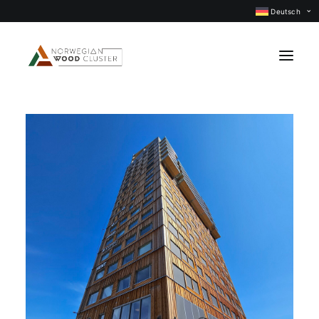
Deutsch
Was ist neu
Events
Projekte
Berufsgruppen
Mitglieder
Über uns
KONTAKTIEREN UNS