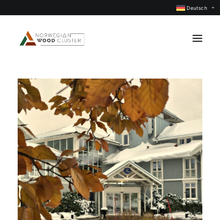
Deutsch
Was ist neu
Events
Projekte
Berufsgruppen
Mitglieder
Über uns
KONTAKTIEREN UNS