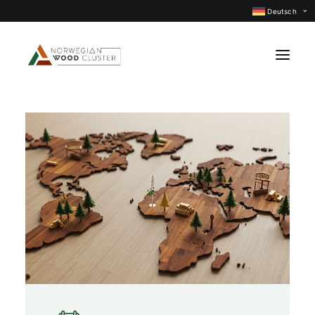
Deutsch
Was ist neu
Events
Projekte
Berufsgruppen
Mitglieder
Über uns
KONTAKTIEREN UNS