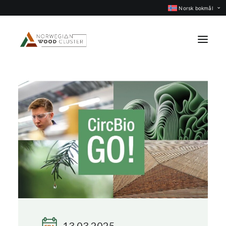
Norsk bokmål
Nyheter
Arrangementer
Prosjekter
Faggrupper
Medlemmer
Om oss
KONTAKT OSS
13.03.2025