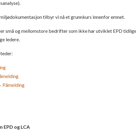
sanalyse).
t miljødokumentasjon tilbyr vi nå et grunnkurs innenfor emnet.
 små og mellomstore bedrifter som ikke har utviklet EPD tidliger
ge ledere.
steder:
ing
åmelding
26
Påmelding
m EPD og LCA