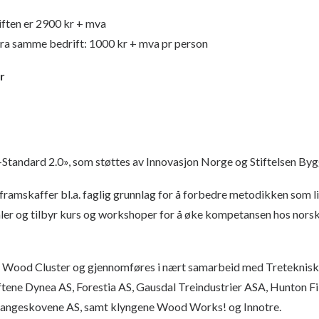
riften er 2900 kr + mva
 fra samme bedrift: 1000 kr + mva pr person
r
-Standard 2.0», som støttes av Innovasjon Norge og Stiftelsen By
ramskaffer bl.a. faglig grunnlag for å forbedre metodikken som lig
ler og tilbyr kurs og workshoper for å øke kompetansen hos nors
 Wood Cluster og gjennomføres i nært samarbeid med Treteknisk 
iftene Dynea AS, Forestia AS, Gausdal Treindustrier ASA, Hunton Fib
tangeskovene AS, samt klyngene Wood Works! og Innotre.