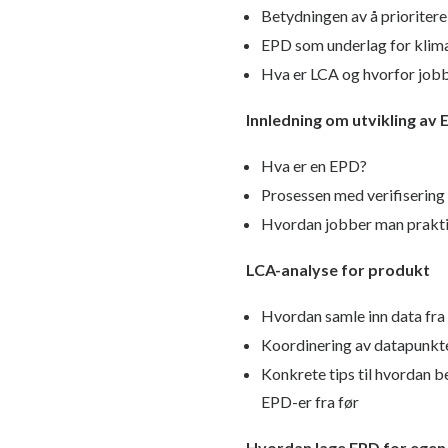
Betydningen av å prioriter
EPD som underlag for klim
Hva er LCA og hvorfor jobb
Innledning om utvikling av
Hva er en EPD?
Prosessen med verifiserin
Hvordan jobber man prakti
LCA-analyse for produkt
Hvordan samle inn data fra
Koordinering av datapunkte
Konkrete tips til hvordan b
EPD-er fra før
Hvordan lage EPD for egen