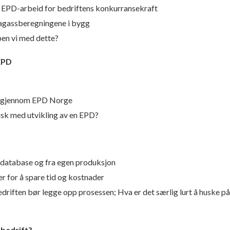
e EPD-arbeid for bedriftens konkurransekraft
agassberegningene i bygg
en vi med dette?
 EPD
g gjennom EPD Norge
sk med utvikling av en EPD?
 database og fra egen produksjon
r for å spare tid og kostnader
edriften bør legge opp prosessen; Hva er det særlig lurt å huske på
 bedrift?