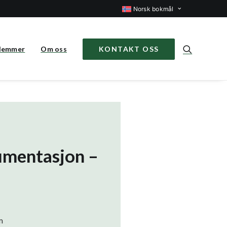
Norsk bokmål
lemmer
Om oss
KONTAKT OSS
umentasjon –
m