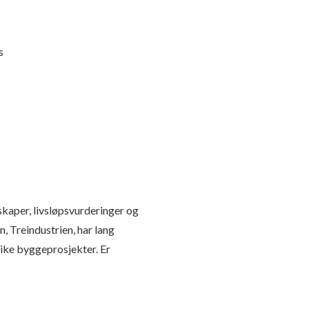
s
kaper, livsløpsvurderinger og
, Treindustrien, har lang
like byggeprosjekter. Er