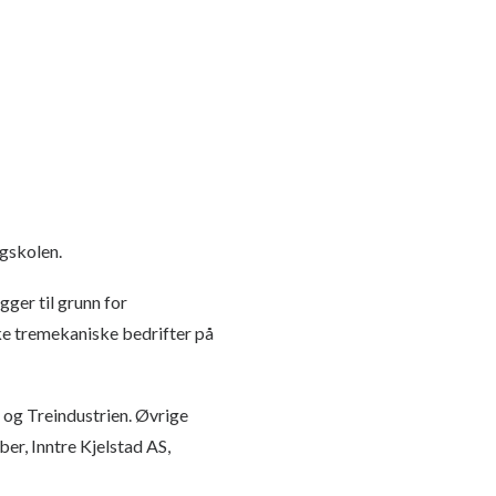
ggskolen.
ger til grunn for
ke tremekaniske bedrifter på
og Treindustrien. Øvrige
er, Inntre Kjelstad AS,