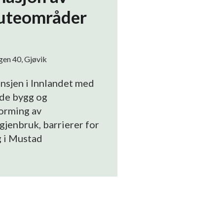
 uteområder
en 40, Gjøvik
nsjen i Innlandet med
nde bygg og
forming av
 gjenbruk, barrierer for
g i Mustad