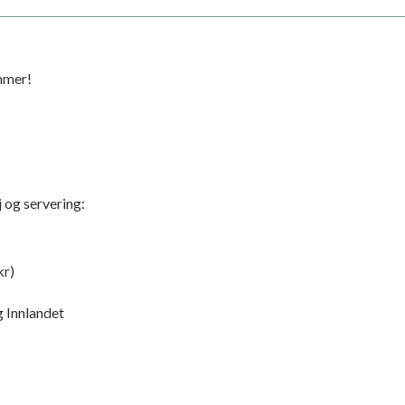
mmer!
 og servering:
kr)
 Innlandet