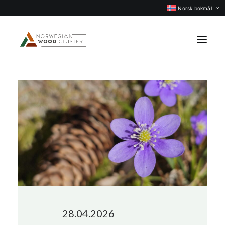
Norsk bokmål
Nyheter
Arrangementer
Prosjekter
Faggrupper
Medlemmer
Om oss
KONTAKT OSS
28.04.2026